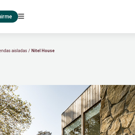
nirme
endas aisladas
Nitel House