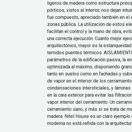
ligeros de madera como estructura princip
pórticos, vistos al interior, nos dejan intui
fue compuesto, apreciado también en el e
zonas pública. La utilización de estos el
facilitan el control y la mano de obra, ev
una correcta ejecución. Cuanto mejor eje
arquitectónico, mayor es la estanqueidad 
temidos puentes térmicos. AISLAMIENTO 
parámetros de la edificación pasiva, la e
optimizada al máximo, disponiendo gran
tanto en suelos como en fachadas y cubi
de vapor en el interior de los cerramiento
condensaciones intersticiales, y láminas
en la cara exterior para evitar las filtraci
vapor interior del cerramiento. Un cerram
cerramiento sano, y más si se trata de m
madera. Nitel House es un claro ejemplo 
moderna no está reñida con la arquitectur