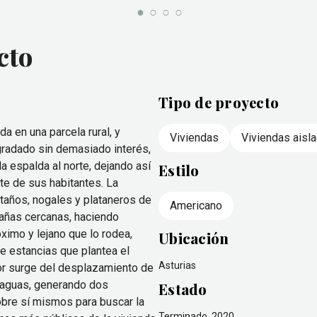
cto
Tipo de proyecto
en una parcela rural, y
Viviendas
Viviendas aisl
gradado sin demasiado interés,
a espalda al norte, dejando así
Estilo
ute de sus habitantes. La
staños, nogales y plataneros de
Americano
tañas cercanas, haciendo
óximo y lejano que lo rodea,
Ubicación
de estancias que plantea el
Asturias
ior surge del desplazamiento de
s aguas, generando dos
Estado
bre sí mismos para buscar la
Terminado, 2020