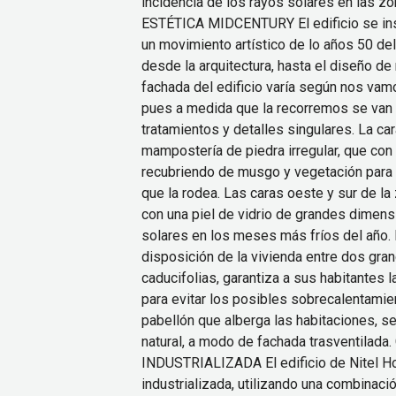
incidencia de los rayos solares en las zo
ESTÉTICA MIDCENTURY El edificio se insp
un movimiento artístico de lo años 50 de
desde la arquitectura, hasta el diseño de 
fachada del edificio varía según nos vam
pues a medida que la recorremos se van
tratamientos y detalles singulares. La ca
mampostería de piedra irregular, que con 
recubriendo de musgo y vegetación para 
que la rodea. Las caras oeste y sur de la
con una piel de vidrio de grandes dimens
solares en los meses más fríos del año. 
disposición de la vivienda entre dos gr
caducifolias, garantiza a sus habitantes l
para evitar los posibles sobrecalentamien
pabellón que alberga las habitaciones, se
natural, a modo de fachada trasventila
INDUSTRIALIZADA El edificio de Nitel H
industrializada, utilizando una combinac