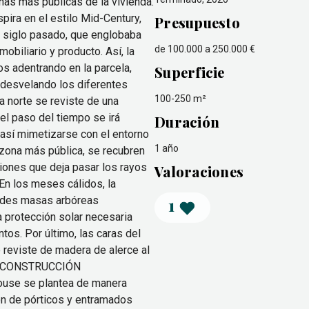
nas más públicas de la vivienda.
ira en el estilo Mid-Century,
Presupuesto
l siglo pasado, que englobaba
de 100.000 a 250.000 €
mobiliario y producto. Así, la
os adentrando en la parcela,
Superficie
 desvelando los diferentes
100-250 m²
ra norte se reviste de una
el paso del tiempo se irá
Duración
así mimetizarse con el entorno
1 año
 zona más pública, se recubren
iones que deja pasar los rayos
Valoraciones
En los meses cálidos, la
andes masas arbóreas
1
a protección solar necesaria
tos. Por último, las caras del
 reviste de madera de alerce al
da. CONSTRUCCIÓN
ouse se plantea de manera
ión de pórticos y entramados