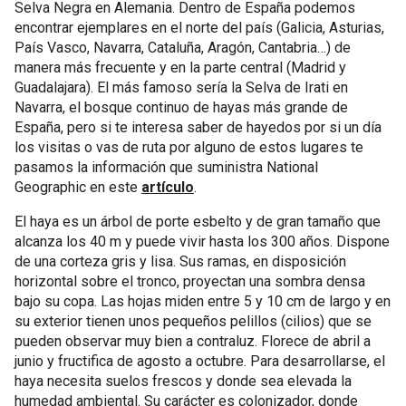
Selva Negra en Alemania. Dentro de España podemos
encontrar ejemplares en el norte del país (Galicia, Asturias,
País Vasco, Navarra, Cataluña, Aragón, Cantabria…) de
manera más frecuente y en la parte central (Madrid y
Guadalajara). El más famoso sería la Selva de Irati en
Navarra, el bosque continuo de hayas más grande de
España, pero si te interesa saber de hayedos por si un día
los visitas o vas de ruta por alguno de estos lugares te
pasamos la información que suministra National
Geographic en este
artículo
.
El haya es un árbol de porte esbelto y de gran tamaño que
alcanza los 40 m y puede vivir hasta los 300 años. Dispone
de una corteza gris y lisa. Sus ramas, en disposición
horizontal sobre el tronco, proyectan una sombra densa
bajo su copa. Las hojas miden entre 5 y 10 cm de largo y en
su exterior tienen unos pequeños pelillos (cilios) que se
pueden observar muy bien a contraluz. Florece de abril a
junio y fructifica de agosto a octubre. Para desarrollarse, el
haya necesita suelos frescos y donde sea elevada la
humedad ambiental. Su carácter es colonizador, donde