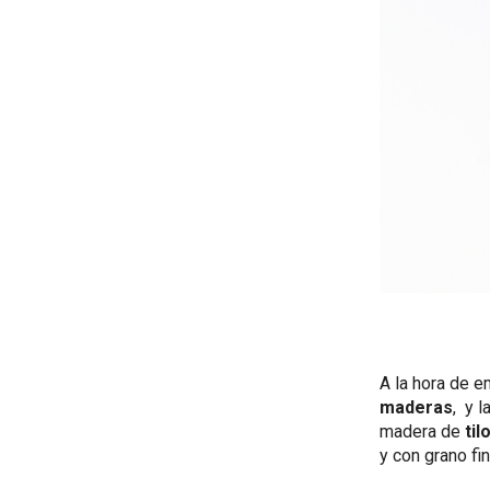
A la hora de e
maderas
, y 
madera de
til
y con grano f