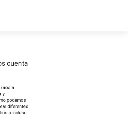
nos cuenta
arnos
a
r y
 cómo podemos
ar diferentes
lios o incluso