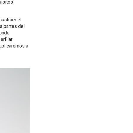
uisitos
sustraer el
s partes del
donde
erfilar
 aplicaremos a