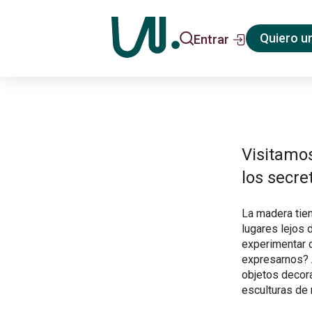
Quiero u
Entrar
Visitamos
los secre
La madera tie
lugares lejos d
experimentar 
expresarnos?
objetos decora
esculturas de