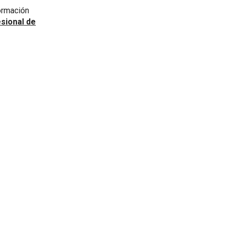
ormación
esional de