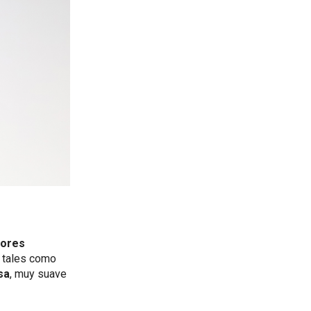
jores
s tales como
sa
, muy suave