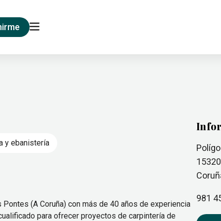
nirme
Info
a y ebanistería
Polígo
1532
Coruñ
981 4
As Pontes (A Coruña) con más de 40 años de experiencia
alificado para ofrecer proyectos de carpintería de