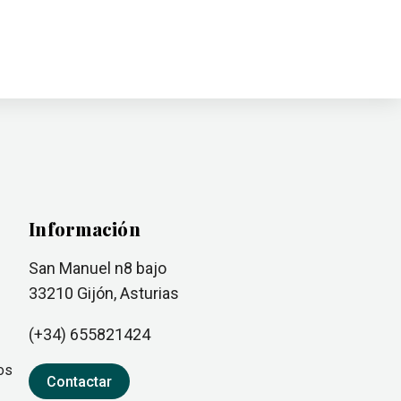
Información
San Manuel n8 bajo
33210
Gijón
, Asturias
(+34)
655821424
os
Contactar