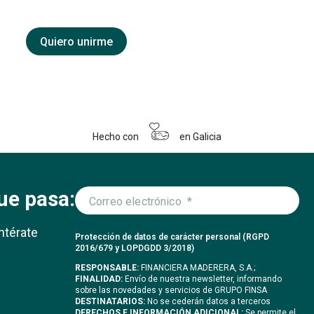
Quiero unirme
Hecho con
en Galicia
ue pasa:
ntérate
Protección de datos de carácter personal (RGPD
2016/679 y LOPDGDD 3/2018)
RESPONSABLE:
FINANCIERA MADERERA, S.A.;
FINALIDAD:
Envío de nuestra newsletter, informando
sobre las novedades y servicios de GRUPO FINSA
DESTINATARIOS:
No se cederán datos a terceros
DERECHOS E INFORMACIÓN ADICIONAL:
Se permite el