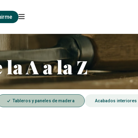
nirme
la A a la Z
Tableros y paneles de madera
Acabados interiores