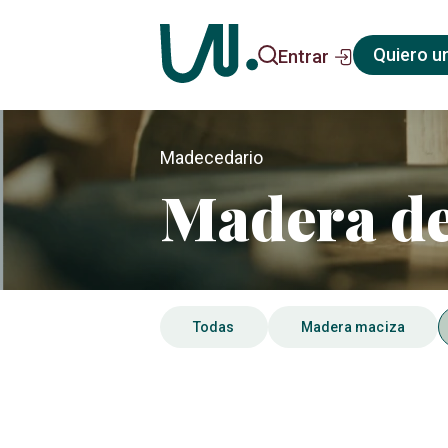
Quiero u
Entrar
Madecedario
Madera de 
Todas
Madera maciza