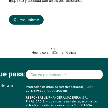
Inspírate y conecta con otros profesionales.
Quiero unirme
Hecho con
en Galicia
ue pasa:
ntérate
Protección de datos de carácter personal (RGPD
2016/679 y LOPDGDD 3/2018)
RESPONSABLE:
FINANCIERA MADERERA, S.A.;
FINALIDAD:
Envío de nuestra newsletter, informando
sobre las novedades y servicios de GRUPO FINSA