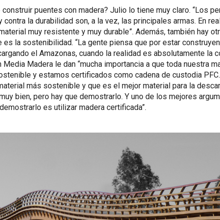
 construir puentes con madera? Julio lo tiene muy claro. “Los per
y contra la durabilidad son, a la vez, las principales armas. En real
material muy resistente y muy durable”. Además, también hay o
 es la sostenibilidad. “La gente piensa que por estar construy
argando el Amazonas, cuando la realidad es absolutamente la con
en Media Madera le dan “mucha importancia a que toda nuestra m
sostenible y estamos certificados como cadena de custodia PFC.
aterial más sostenible y que es el mejor material para la desca
 muy bien, pero hay que demostrarlo. Y uno de los mejores argu
emostrarlo es utilizar madera certificada”.