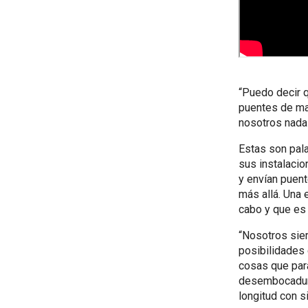
“Puedo decir 
puentes de ma
nosotros nada 
Estas son pala
sus instalacio
y envían puen
más allá. Una 
cabo y que es 
“Nosotros sie
posibilidades 
cosas que para
desembocadura
longitud con s