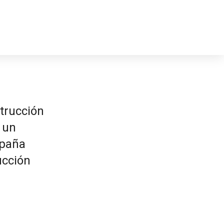
strucción
 un
spaña
ucción