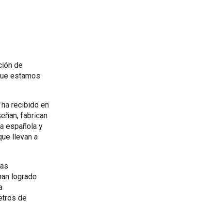
ción de
rque estamos
 ha recibido en
señan, fabrican
ía española y
ue llevan a
las
han logrado
a
etros de