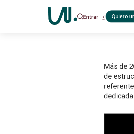
Quiero u
Entrar
Más de 20
de estru
referente
dedicada 