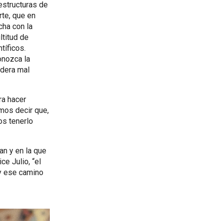
estructuras de
rte, que en
cha con la
ltitud de
tíficos.
onozca la
adera mal
ra hacer
mos decir que,
os tenerlo
an y en la que
e Julio, “el
 y ese camino