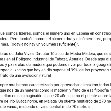
que somos líderes, somos el número uno en España en construc
dera. Pero también somos el número dos y el número tres, po
más. Todavía no hay un volumen (suficiente)”.
bras de Julio Vivas, Director Técnico de Media Madera, que nos
nes en el Polígono Industrial de Tabaza, Asturias. Desde aquí di
tes y pasarelas de madera que podemos ver por toda la geograf
especialización que hoy en día supone el 99% de los proyectos q
fruto de una evolución natural.
mpre nos hemos caracterizado por aprovechar al máximo todas 
que nos da un material como la madera” y fruto de esa filosofía 
 ellos eran inimaginables hace 20 años, como el puente sobre l
 del río Guadalhorce, en Málaga. Un puente multiarco de 270 m
iete vanos, midiendo el vano central mide 70 metros.