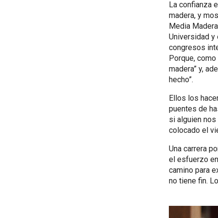
La confianza e
madera, y most
Media Madera 
Universidad y 
congresos inte
Porque, como b
madera” y, ad
hecho”.
Ellos los hace
puentes de has
si alguien nos
colocado el vi
Una carrera po
el esfuerzo en
camino para ex
no tiene fin. 