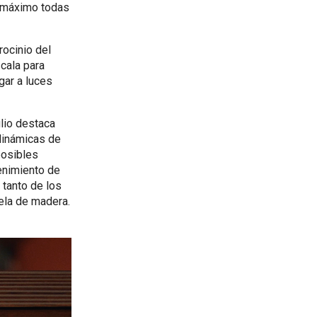
l máximo todas
rocinio del
cala para
gar a luces
lio destaca
dinámicas de
posibles
enimiento de
” tanto de los
rela de madera.