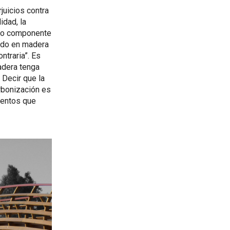
juicios contra
idad, la
tro componente
endo en madera
traria”. Es
adera tenga
 Decir que la
rbonización es
mentos que