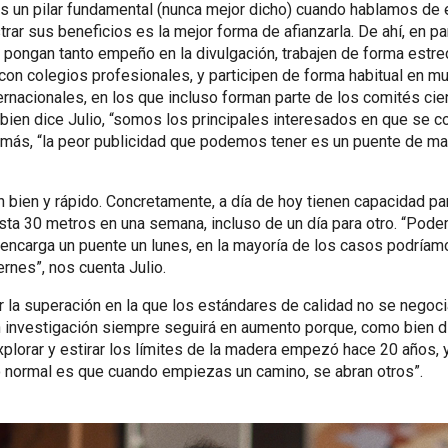
s un pilar fundamental (nunca mejor dicho) cuando hablamos de 
rar sus beneficios es la mejor forma de afianzarla. De ahí, en pa
pongan tanto empeño en la divulgación, trabajen de forma estre
con colegios profesionales, y participen de forma habitual en mu
rnacionales, en los que incluso forman parte de los comités cien
ien dice Julio, “somos los principales interesados en que se c
emás, “la peor publicidad que podemos tener es un puente de m
n bien y rápido. Concretamente, a día de hoy tienen capacidad pa
ta 30 metros en una semana, incluso de un día para otro. “Pode
 encarga un puente un lunes, en la mayoría de los casos podríam
ernes”, nos cuenta Julio.
r la superación en la que los estándares de calidad no se negoci
 investigación siempre seguirá en aumento porque, como bien dic
plorar y estirar los límites de la madera empezó hace 20 años,
Lo normal es que cuando empiezas un camino, se abran otros”.