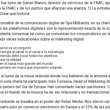
ue turno de Daniel Blanco, director de servicios de la FNAC, qu
e la FNAC y de los puntos que afianzan una alianza: 1) La estrate
Crear una historia
ponsable de la comunicación digital de Spirit&Brands, en su charl
las plataformas digitales son la representación exacta de la s
 intenta comunicar tal como se comunican los consumidores en s
dado varias indicaciones sobre el marketing digital:
al no es un conjunto
ategia al canal, lo el canal a tu estrategia
ntenido debe tocar todos los objetivos
zar la utilidad
 en el canal más grande del mundo
entario en mano que impresión volando
el turno de la mesa redonda donde nos hablaron de la armonía e
En esta charla ha participado Inés Fonseca,
Head of Marketing d
s países del Sur de Europa. Han comentado varias cuestiones. Co
ia el mundo de la música ha de ser relacional y no transaccional.
 redonda se basaba en el poder del Retail Media. Nos dieron var
uarto país en comercio electrónico en Europa y el 25% de las p