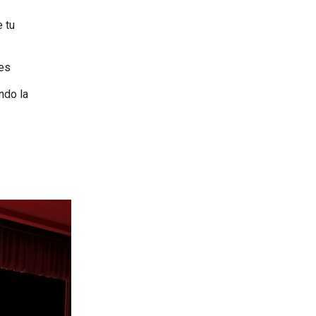
 tu
jes
ndo la