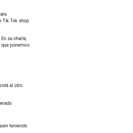
ara
e Tik Tok shop
 En su charla,
es que ponemos
stá al otro
perado
guen teniendo