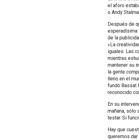
el aforo estab
o Andy Stalma
Después de que
esperadísima i
de la publicida
«La creativida
iguales: Las c
mientras estud
mantener su in
la gente compr
lleno en el mu
fundó Bassat 
reconocido co
En su interven
mañana, sólo s
testar. Si func
Hay que cuesti
queremos dar u