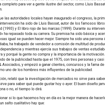
a completo para ver a gente ilustre del sector, como Lluis Bassa
n.
 las autoridades locales hayan inaugurado el congreso, la prim
ntervención ha sido de Lluis Bassat, autor de los famosos libros:
d (1993) y El libro rojo de las marcas (1999). Durante su interven
d» ha repasado toda su carrera. Su premisa ha sido básica y acer
osas igual se pueden hacer mejor. Siempre ha sido una persona i
iaba, ha trabajado de vendedor a comisión de multitud de produ
dependencia y mientras ejercía sus trabajos de ventas estudiab
a y porqué la gente no compra y la importancia de la motivación
ndo de la publicidad hasta que el 1975, con tres personas y casi 
& Asociados, y empezó a ganar clientes, concursos y la fama de
mo uno de los hombres más influyentes de la publicidad.
ción, relató que la investigación de mercados no sirve para sabe
irve para saber qué puede gustar hoy o ayer. El buen diseño ja
iona o no, el tiempo lo dirá.
onar si lo que hacemos hoy en día es la mejor manera de hacerlo
n salto cualitativo hay que: