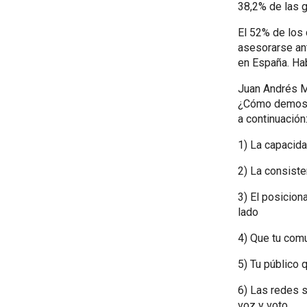
38,2% de las 
El 52% de los
asesorarse an
en España. Hab
Juan Andrés Mi
¿Cómo demostr
a continuación
1) La capacida
2) La consiste
3) El posicion
lado
4) Que tu comu
5) Tu público 
6) Las redes s
voz y voto