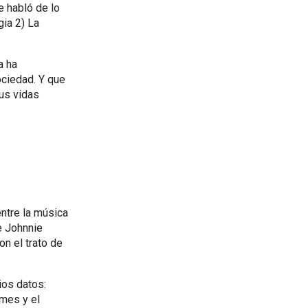
e habló de lo
gia 2) La
a ha
ociedad. Y que
us vidas
ntre la música
e Johnnie
n el trato de
ios datos:
ymes y el