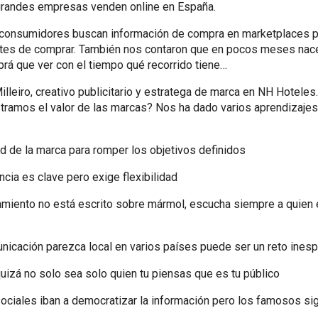
grandes empresas venden online en España.
 consumidores buscan información de compra en marketplaces p
tes de comprar. También nos contaron que en pocos meses nac
rá que ver con el tiempo qué recorrido tiene…
lleiro, creativo publicitario y estratega de marca en NH Hoteles.
amos el valor de las marcas? Nos ha dado varios aprendizaj
:
d de la marca para romper los objetivos definidos
ncia es clave pero exige flexibilidad
amiento no está escrito sobre mármol, escucha siempre a quien e
nicación parezca local en varios países puede ser un reto ines
quizá no solo sea solo quien tu piensas que es tu público
ociales iban a democratizar la información pero los famosos si