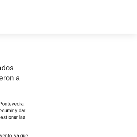
ados
ieron a
 Pontevedra.
esumir y dar
gestionar las
evento, ya que