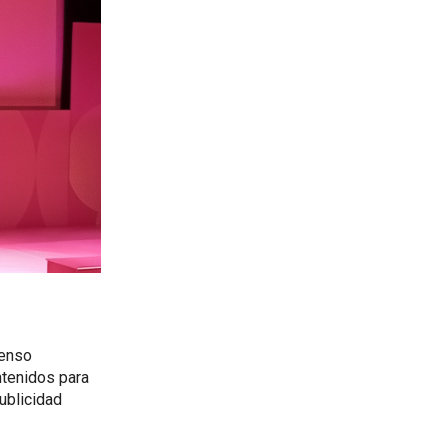
censo
ntenidos para
ublicidad