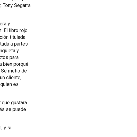
t, Tony Segarra
era y
 El libro rojo
ción titulada
tada a partes
nquieta y
ctos para
a bien porqué
. Se metió de
un cliente,
 quien es
r qué gustará
más se puede
, y si