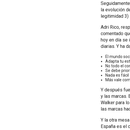
Seguidamente f
la evolución d
legitimidad 3) 
Adri Rico, res
comentado que 
hoy en día se
diarias. Y ha 
El mundo soci
Adapta tu estr
No todo el co
Se debe priori
Nada es fácil
Más vale com
Y después fue 
y las marcas. 
Walker para lo
las marcas hac
Y la otra mesa
España es el c