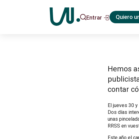
Quiero u
Entrar
Hemos asi
publicist
contar có
El jueves 30 y
Dos días inte
unas pincelada
RRSS en vuest
Este año el ca