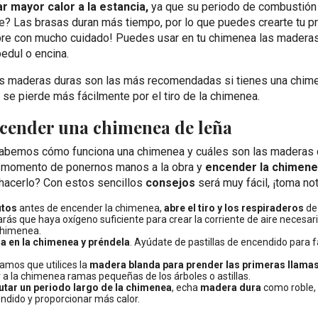
r mayor calor a la estancia,
ya que su periodo de combustión
e? Las brasas duran más tiempo, por lo que puedes crearte tu p
pre con mucho cuidado! Puedes usar en tu chimenea las maderas
bedul o encina.
as maderas duras son las más recomendadas si tienes una chime
r se pierde más fácilmente por el tiro de la chimenea.
ender una chimenea de leña
abemos cómo funciona una chimenea y cuáles son las madera
l momento de ponernos manos a la obra y
encender la chimen
acerlo? Con estos sencillos
consejos
será muy fácil, ¡toma no
utos
antes de encender la chimenea,
abre el tiro y los respiraderos
de
arás que haya oxígeno suficiente para crear la corriente de aire necesar
chimenea.
ña en la chimenea y préndela
. Ayúdate de pastillas de encendido para fac
mos que utilices la
madera blanda para prender las primeras llama
a la chimenea ramas pequeñas de los árboles o astillas.
utar un periodo largo de la chimenea
, echa
madera dura
como roble,
endido y proporcionar más calor.