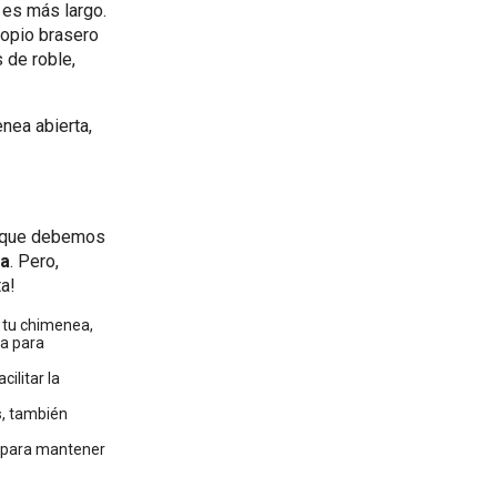
 es más largo.
ropio brasero
 de roble,
nea abierta,
s que debemos
ea
. Pero,
ta!
 tu chimenea,
ia para
ilitar la
s
, también
 para mantener