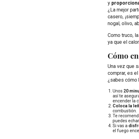
y
proporciona
¿La mejor part
casero, ¡siem
nogal, olivo, a
Como truco, l
ya que el calo
Cómo enc
Una vez que s
comprar, es e
¿sabes cómo h
Unos
20 min
así te asegur
encender la 
Coloca la le
combustión.
Te recomenda
puedes echar 
Si vas a
disfr
el fuego enc