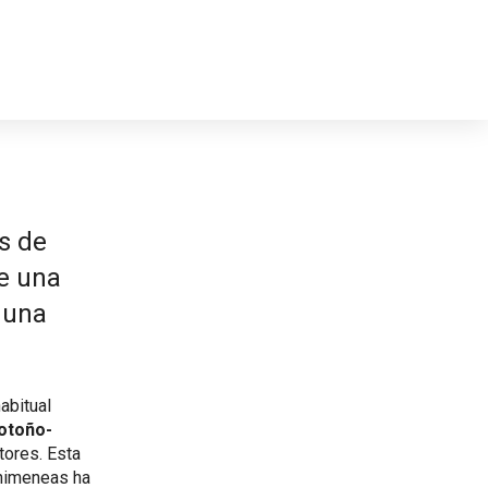
as de
e una
 una
abitual
 otoño-
tores. Esta
chimeneas ha