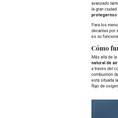
avanzado tant
la gran ciuda
protegernos 
Para los meno
decantas por i
es su funcion
Cómo fun
Más allá de l
natural de ai
a través del c
combustión de 
está situada 
flujo de oxíge