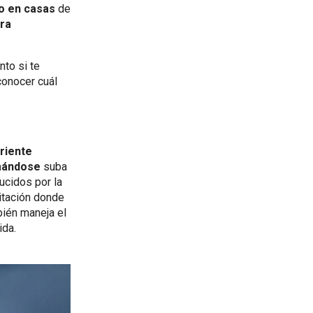
o en casas
de
ra
nto si te
conocer cuál
riente
mándose
suba
ducidos por la
bitación donde
bién maneja el
ida.