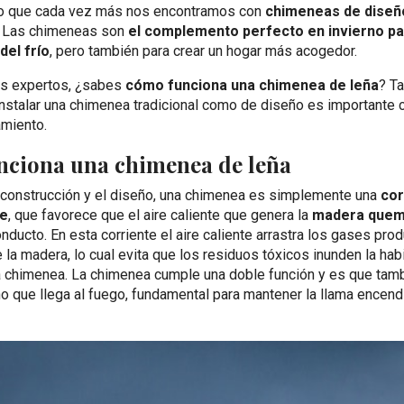
o que cada vez más nos encontramos con
chimeneas de diseñ
d. Las chimeneas son
el complemento perfecto en invierno
pa
del frío
, pero también para crear un hogar más acogedor.
s expertos, ¿sabes
cómo funciona una chimenea de leña
? Ta
nstalar una chimenea tradicional como de diseño es importante 
amiento.
ciona una chimenea de leña
a construcción y el diseño, una chimenea es simplemente una
cor
re
, que favorece que el aire caliente que genera la
madera que
onducto. En esta corriente el aire caliente arrastra los gases pro
la madera, lo cual evita que los residuos tóxicos inunden la ha
la chimenea. La chimenea cumple una doble función y es que tam
no que llega al fuego, fundamental para mantener la llama encend