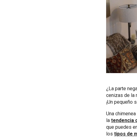
¿La parte nega
cenizas de la
¡Un pequeño sa
Una chimenea d
la
tendencia d
que puedes enc
los
tipos de 