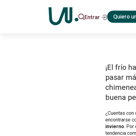
Quiero u
Entrar
¡El frío 
pasar má
chimenea 
buena pel
¿Cuentas con 
encontrarse c
invierno
. Por
tendencia comi