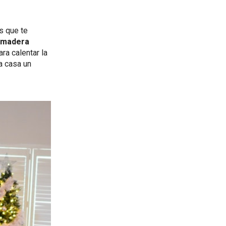
as que te
a madera
ra calentar la
la casa un